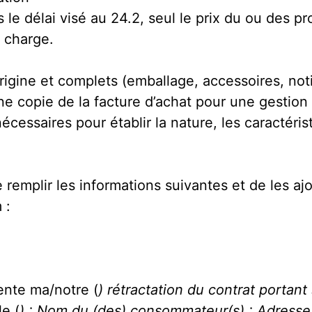
 le délai visé au 24.2, seul le prix du ou des pr
e charge.
’origine et complets (emballage, accessoires, n
une copie de la facture d’achat pour une gestio
écessaires pour établir la nature, les caractéri
remplir les informations suivantes et de les aj
 :
sente ma/notre (
) rétractation du contrat portant
le (
) : Nom du (des) consommateur(s) : Adresse