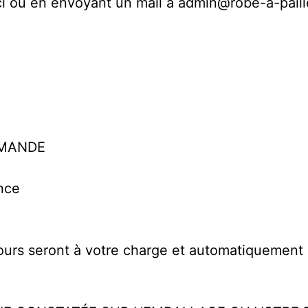
ci ou en envoyant un mail à admin@robe-a-paille
MMANDE
nce
retours seront à votre charge et automatiqueme