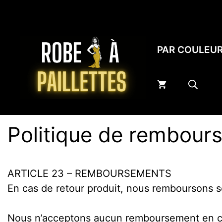
Aller
au
contenu
PAR COULEU
Politique de rembour
ARTICLE 23 – REMBOURSEMENTS
En cas de retour produit, nous remboursons so
Nous n’acceptons aucun remboursement en cas 