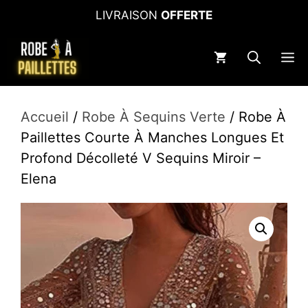
Aller
LIVRAISON
OFFERTE
au
contenu
M
Accueil
/
Robe À Sequins Verte
/ Robe À
Paillettes Courte À Manches Longues Et
Profond Décolleté V Sequins Miroir –
Elena