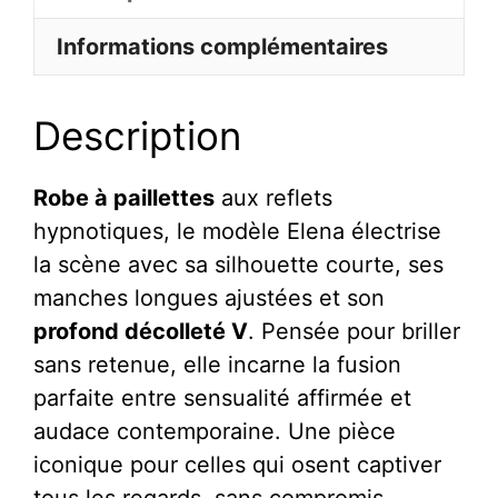
Courte
Informations complémentaires
À
Manches
Description
Longues
Et
Profond
Robe à paillettes
aux reflets
Décolleté
hypnotiques, le modèle Elena électrise
V
la scène avec sa silhouette courte, ses
Sequins
manches longues ajustées et son
Miroir
profond décolleté V
. Pensée pour briller
-
sans retenue, elle incarne la fusion
Elena
parfaite entre sensualité affirmée et
audace contemporaine. Une pièce
iconique pour celles qui osent captiver
tous les regards, sans compromis.