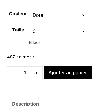
Couleur
Taille
Effacer
487 en stock
-
+
Ajouter au panier
quantité
de
Robe
À
Description
Paillettes