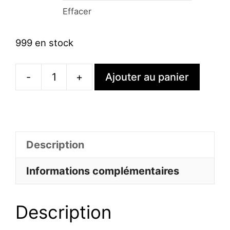
Effacer
999 en stock
-
+
Ajouter au panier
quantité
de
Robe
À
Description
Paillettes
Courte
Informations complémentaires
Sexy
Décolleté
Description
Drapé
Manches