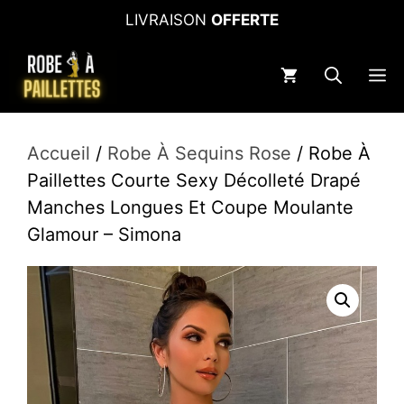
Aller
LIVRAISON
OFFERTE
au
contenu
M
Accueil
/
Robe À Sequins Rose
/ Robe À
Paillettes Courte Sexy Décolleté Drapé
Manches Longues Et Coupe Moulante
Glamour – Simona