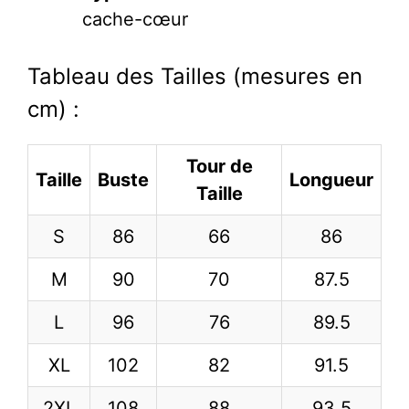
cache-cœur
Tableau des Tailles (mesures en
cm) :
Tour de
Taille
Buste
Longueur
Taille
S
86
66
86
M
90
70
87.5
L
96
76
89.5
XL
102
82
91.5
2XL
108
88
93.5