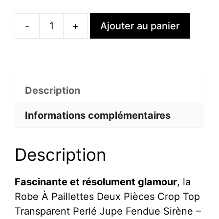
-
+
Ajouter au panier
quantité
de
Robe
À
Description
Paillettes
Deux
Informations complémentaires
Pièces
Crop
Description
Top
Transparent
Perlé
Fascinante et résolument glamour
, la
Jupe
Robe À Paillettes Deux Pièces Crop Top
Fendue
Transparent Perlé Jupe Fendue Sirène –