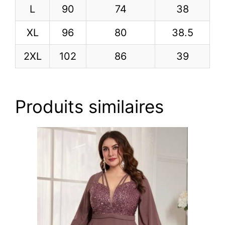
L
90
74
38
XL
96
80
38.5
2XL
102
86
39
Produits similaires