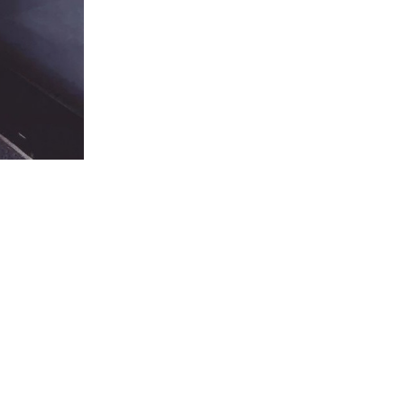
Dos
Nu
Halter
Décolleté
Plongeant
&
Coupe
Ultra
Courte
-
Ludovica