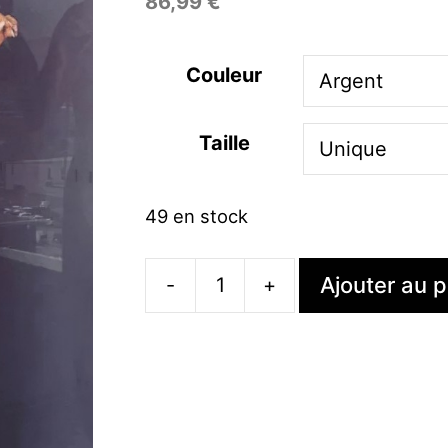
86,99
€
Couleur
Taille
49 en stock
Ajouter au p
-
+
quantité
de
Robe
À
Paillettes