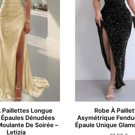
 Paillettes Longue
Robe À Paillet
 Épaules Dénudées
Asymétrique Fendue
oulante De Soirée –
Épaule Unique Glamou
Letizia