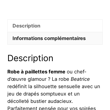
de
Robe
À
Description
Paillettes
Fendue
Informations complémentaires
Moulante
Décolleté
Description
Bustier
Velours
Glamour
Robe à paillettes femme
ou chef-
-
d’œuvre glamour ? La robe
Beatrice
Beatrice
redéfinit la silhouette sensuelle avec un
jeu de drapés somptueux et un
décolleté bustier audacieux.
Parfaitement pensée pour vos soirées