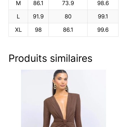
M
86.1
73.9
98.6
L
91.9
80
99.1
XL
98
86.1
99.6
Produits similaires