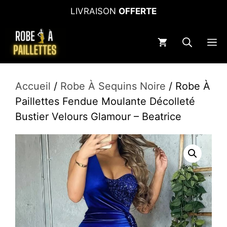
Aller
LIVRAISON
OFFERTE
au
contenu
M
Accueil
/
Robe À Sequins Noire
/ Robe À
Paillettes Fendue Moulante Décolleté
Bustier Velours Glamour – Beatrice