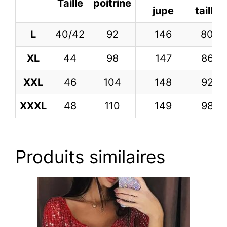
Taille
poitrine
jupe
taille
L
40/42
92
146
80
XL
44
98
147
86
XXL
46
104
148
92
XXXL
48
110
149
98
Produits similaires