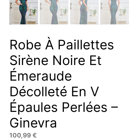
Robe À Paillettes
Sirène Noire Et
Émeraude
Décolleté En V
Épaules Perlées –
Ginevra
100,99
€