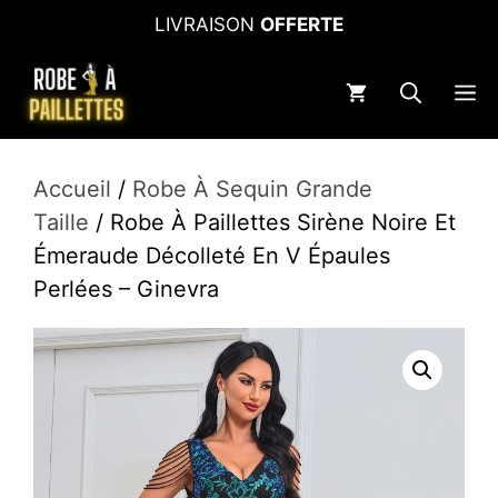
Aller
LIVRAISON
OFFERTE
au
contenu
M
Accueil
/
Robe À Sequin Grande
Taille
/ Robe À Paillettes Sirène Noire Et
Émeraude Décolleté En V Épaules
Perlées – Ginevra