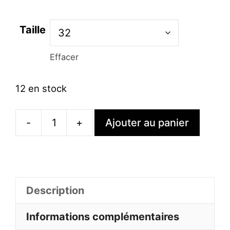
Taille
Effacer
12 en stock
-
+
Ajouter au panier
quantité
de
Robe
À
Description
Paillettes
Sirène
Informations complémentaires
Noire