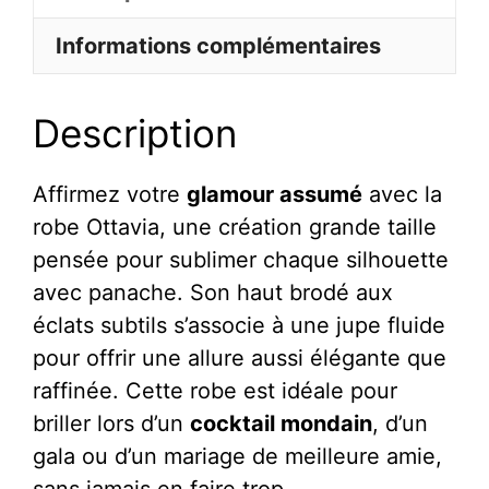
Grande
Informations complémentaires
Taille
À
Description
Manches
Longues
Haut
Affirmez votre
glamour assumé
avec la
Brodé
robe Ottavia, une création grande taille
Et
pensée pour sublimer chaque silhouette
Fleurs
avec panache. Son haut brodé aux
En
éclats subtils s’associe à une jupe fluide
Relief
pour offrir une allure aussi élégante que
-
raffinée. Cette robe est idéale pour
Ottavia
briller lors d’un
cocktail mondain
, d’un
gala ou d’un mariage de meilleure amie,
sans jamais en faire trop.